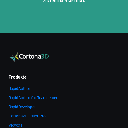
VERTRIEB KONTAKTIEREN
Produkte
RapidAuthor
RapidAuthor für Teamcenter
RapidDeveloper
Cortona2D Editor Pro
Viewers