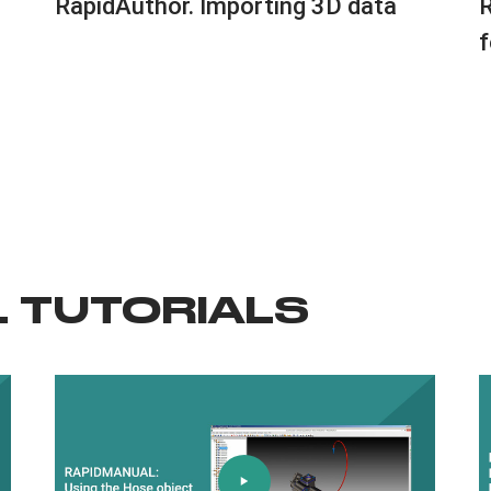
RapidAuthor. Importing 3D data
R
f
 TUTORIALS