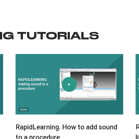
NG TUTORIALS
RapidLearning. How to add sound
R
to a procedure
l