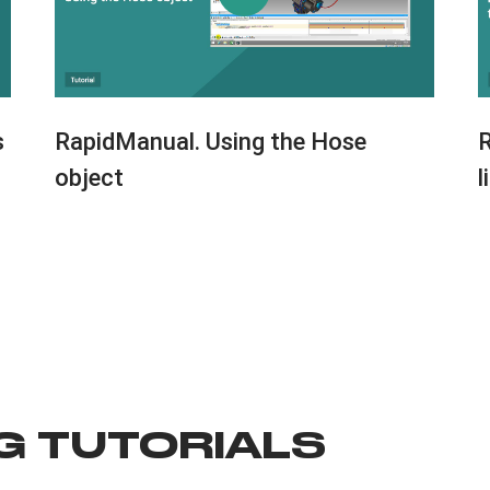
s
RapidManual. Using the Hose
R
object
l
G TUTORIALS