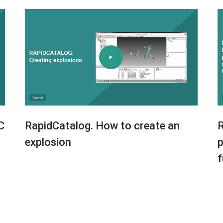
C
RapidCatalog. How to create an
R
explosion
p
f